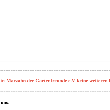
----------------------------------------------------------------
n-Marzahn der Gartenfreunde e.V. keine weiteren 
----------------------------------------------------------------
 uns: