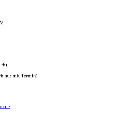
 V.
ich)
ch nur mit Termin)
hn.de