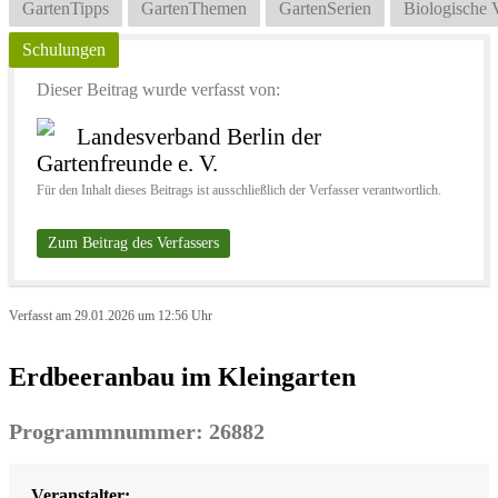
GartenTipps
GartenThemen
GartenSerien
Biologische V
Schulungen
Dieser Beitrag wurde verfasst von:
Landesverband Berlin der
Gartenfreunde e. V.
Für den Inhalt dieses Beitrags ist ausschließlich der Verfasser verantwortlich.
Zum Beitrag des Verfassers
Verfasst am 29.01.2026 um 12:56 Uhr
Erdbeeranbau im Kleingarten
Programmnummer: 26882
Veranstalter: