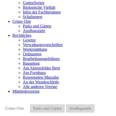
GartenSerien
Biologische Vielfalt
Infos der Fachberatung
Schulungen
Grüne Orte
Parks und Gärten
Ausflugsziele
Rechtliches
Gesetze
Verwaltungsvorschriften
Wertermittlung
Ordnungen
Bearbeitungsgebühren
Bauantrag
Am Ahrensfelder Berg
Am Forsthaus
Rosengarten Marzahn
An der Wendeschleife
Alle anderen Vereine
Mitgliedsvereine
Grüne Orte
Parks und Gärten
Ausflugsziele